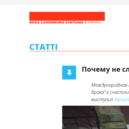
СТАТТІ
Почему не с
Международная к
брака“ к счастл
выступил
Харьк