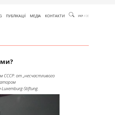
G
ПУБЛІКАЦІЇ
МЕДІА
КОНТАКТИ
УКР
/
DE
ыми?
м СССР: от „несчастливого
изатором
Luxemburg-Stiftung.