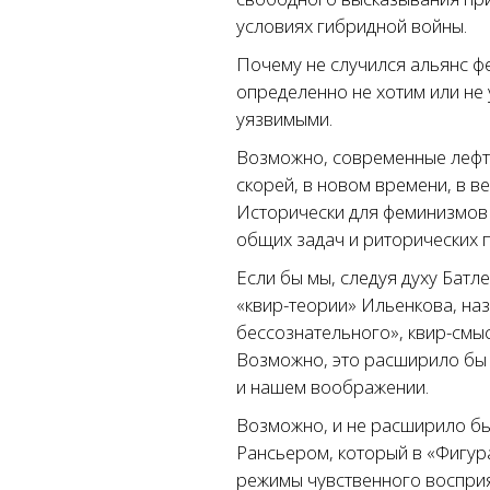
условиях гибридной войны.
Почему не случился альянс фе
определенно не хотим или не 
уязвимыми.
Возможно, современные лефтис
скорей, в новом времени, в 
Исторически для феминизмов 
общих задач и риторических 
Если бы мы, следуя духу Батл
«квир-теории» Ильенкова, на
бессознательного», квир-смы
Возможно, это расширило бы 
и нашем воображении.
Возможно, и не расширило бы.
Рансьером, который в «Фигура
режимы чувственного восприя