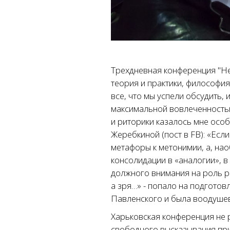
Трехдневная конференция "Не
теория и практики, философия
все, что мы успели обсудить, и
максимальной вовлеченностью
и риторики казалось мне осо
Жеребкиной (пост в FB): «Есл
метафоры к метонимии, а, нао
консолидации в «аналогии», 
должного внимания на роль р
а зря…» - попало на подготов
Павленского и была воодуше
Харьковская конференция не 
свободного высказывания при