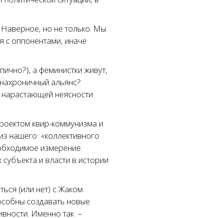
 Наверное, но не только. Мы
я с оппонентами, иначе
ично?), а феминистки живут,
 анахроничный альянс?
з нарастающей неясности
проектом квир-коммунизма и
из нашего «коллективного
еобходимое измерение.
субъекта и власти в истории
ься (или нет) с Жаком
пособны создавать новые
вности. Именно так –