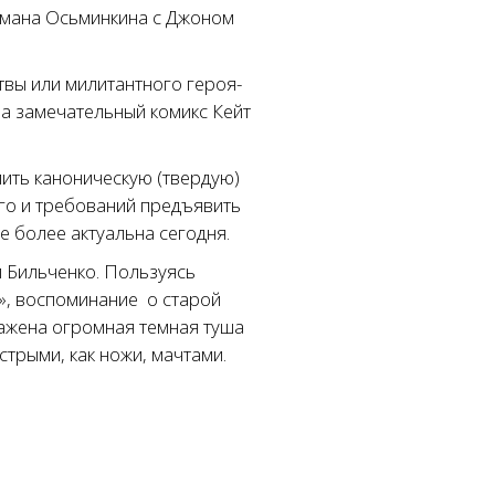
омана Осьминкина с Джоном
твы или милитантного героя-
 а замечательный комикс Кейт
ить каноническую (твердую)
го и требований предъявить
е более актуальна сегодня.
и Бильченко. Пользуясь
й», воспоминание о старой
ражена огромная темная туша
стрыми, как ножи, мачтами.