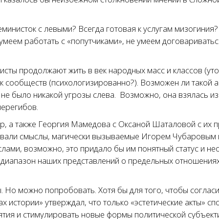
министок с левыми? Всегда готовая к услугам мизогиния?
умеем работать с «попутчиками», не умеем договариватьс
ты продолжают жить в век народных масс и классов (утоп
век сообществ (психологизированно?). Возможен ли такой
не было никакой угрозы слева. Возможно, она взялась и
перегибов.
ер, а также Георгия Мамедова с Оксаной Шаталовой с их 
звали смыслы, магически вызываемые Игорем Чубаровым 
слами, возможно, это придало бы им понятный статус и н
диапазон наших представлений о предельных отношениях 
 Но можно попробовать. Хотя бы для того, чтобы согласит
х истории» утверждал, что только «эстетические акты» с
тия и стимулировать новые формы политической субъекти