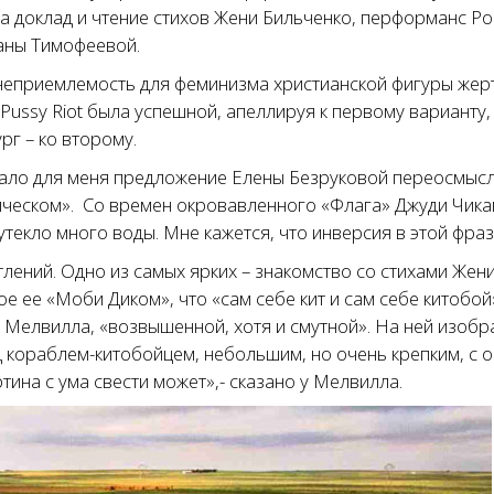
а доклад и чтение стихов Жени Бильченко, перформанс Р
аны Тимофеевой.
 неприемлемость для феминизма христианской фигуры жер
Pussy Riot была успешной, апеллируя к первому варианту,
г – ко второму.
ало для меня предложение Елены Безруковой переосмысл
ическом». Со времен окровавленного «Флага» Джуди Чика
утекло много воды. Мне кажется, что инверсия в этой фраз
лений. Одно из самых ярких – знакомство со стихами Жен
е ее «Моби Диком», что «сам себе кит и сам себе китобо
 Мелвилла, «возвышенной, хотя и смутной». На ней изоб
 кораблем-китобойцем, небольшим, но очень крепким, с о
тина с ума свести может»,- сказано у Мелвилла.