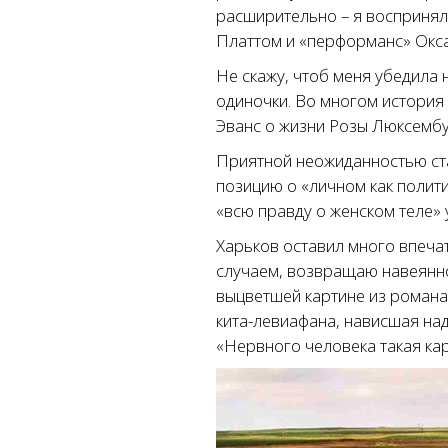
расширительно – я воспринял
Платтом и «перформанс» Окс
Не скажу, чтоб меня убедила
одиночки. Во многом история 
Эванс о жизни Розы Люксембур
Приятной неожиданностью ст
позицию о «личном как полит
«всю правду о женском теле» 
Харьков оставил много впечат
случаем, возвращаю навеянно
выцветшей картине из романа
кита-левиафана, нависшая над
«Нервного человека такая кар