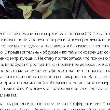
согласие феминизма и марксизма в бывшем СССР" была н
 и искусство. Мы, конечно, не решили всех проблем альян
 то, как мы это сделали, выглядело, я бы сказала, эвристи
. В предварительных обсуждениях темы конференции соч
бенно интригующим. Не стану притворяться, что понима
и альянс будет строиться не как привычное делезовское и
борот, от метонимии к метафоре, от «контингентного» нача
в альянсе становится возможна солидарность». Зато заме
иторики в политической мобилизации, оставляя это измер
ленную почву. Я только что закончила статью о проекте «
влена им.
разочаровала (что часто случается с конференциями). Он
 казалось бы неизбежном столкновении мнений в сложной