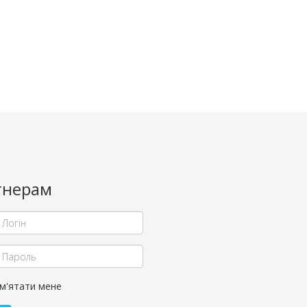
тнерам
м'ятати мене