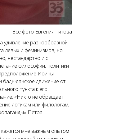
Все фото Евгения Титова
а удивление разнообразной –
са левых и феминизмов, но
чно, нестандартно и с
етание философии, политики
ю предположение Ирины
ли бадьюанское движение от
льного пункта к его
чание: «Никто не обращает
ение логикам или филологам,
пропаганды» Петра
а кажется мне важным опытом
 политической ситуации, в