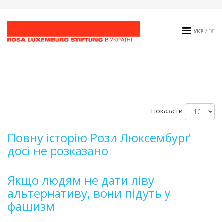
УКР
/
DE
Показати
Повну історію Рози Люксембурґ
досі не розказано
Якщо людям не дати ліву
альтернативу, вони підуть у
фашизм