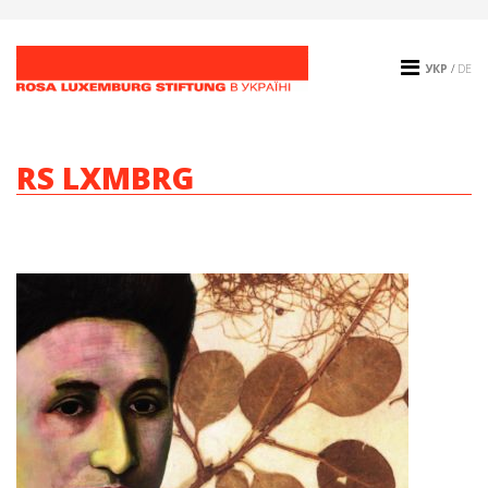
УКР
/
DE
RS LXMBRG