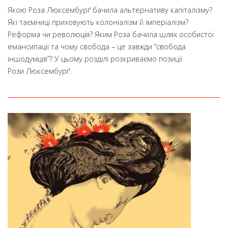
Якою Роза Люксембурґ бачила альтернативу капіталізму?
Які таємниці приховують колоніалізм й імперіалізм?
Реформа чи революція? Яким Роза бачила шлях особистої
емансипації та чому свобода – це завжди “свобода
іншодумців”? У цьому розділі розкриваємо позиції
Рози Люксембурґ.