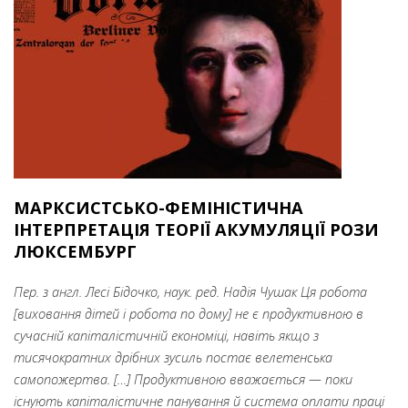
МАРКСИСТСЬКО-ФЕМІНІСТИЧНА
ІНТЕРПРЕТАЦІЯ ТЕОРІЇ АКУМУЛЯЦІЇ РОЗИ
ЛЮКСЕМБУРГ
Пер. з англ. Лесі Бідочко, наук. ред. Надія Чушак
Ця робота
[виховання дітей і робота по дому] не є продуктивною в
сучасній капіталістичній економіці, навіть якщо з
тисячократних дрібних зусиль постає велетенська
самопожертва. […] Продуктивною вважається — поки
існують капіталістичне панування й система оплати праці