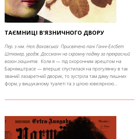
ТАЄМНИЦІ В'ЯЗНИЧНОГО ДВОРУ
Пер. з нім. Нелі Ваховської
Присвячено пані Ганні-Елсбет
Штюмер, уродж. Доссманн на скромну подяку за прекрасний
вазон гіацинтів.
Коли я — під охоронним арештом на
Барнімштрасе — вперше спустилася на прогулянку в так
званий лазаретний дворик, то зустріла там даму пишних
форм, у вишуканому туалеті та з цілою ювелірною...