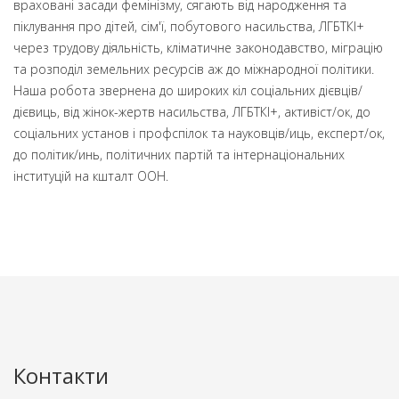
враховані засади фемінізму, сягають від народження та
піклування про дітей, сім'ї, побутового насильства, ЛГБТКІ+
через трудову діяльність, кліматичне законодавство, міграцію
та розподіл земельних ресурсів аж до міжнародної політики.
Наша робота звернена до широких кіл соціальних дієвців/
дієвиць, від жінок-жертв насильства, ЛГБТКІ+, активіст/ок, до
соціальних установ і профспілок та науковців/иць, експерт/ок,
до політик/инь, політичних партій та інтернаціональних
інституцій на кшталт ООН.
Контакти