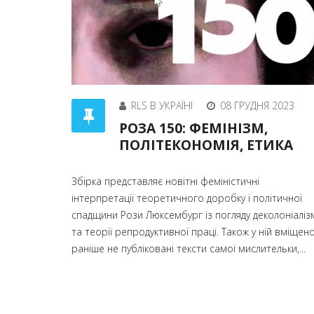
RLS В УКРАЇНІ
08 ГРУДНЯ 2023
РОЗА 150: ФЕМІНІЗМ,
ПОЛІТЕКОНОМІЯ, ЕТИКА
Збірка представляє новітні феміністичні
інтерпретації теоретичного доробку і політичної
спадщини Рози Люксембург із погляду деколоніаліз
та теорії репродуктивної праці. Також у ній вміщен
раніше не публіковані тексти самої мислительки,...