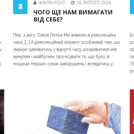
ЖАКЛІН РОУЗ
16 ЛЮТОГО 2024
ЧОГО ЩЕ НАМ ВИМАГАТИ
ВІД СЕБЕ?
Пер. з англ. Олеся Петіка Ми живемо в революційні
Б
о
часи. […] А революційний момент особливий тим, що
ро
у.
змушує сумніватись у відчутті часу, розриватися між
п
минулим і майбутнім, прочісувати те, що було, в
пе
,
пошуках перших ознак заворушень і вглядатись у...
1
ул