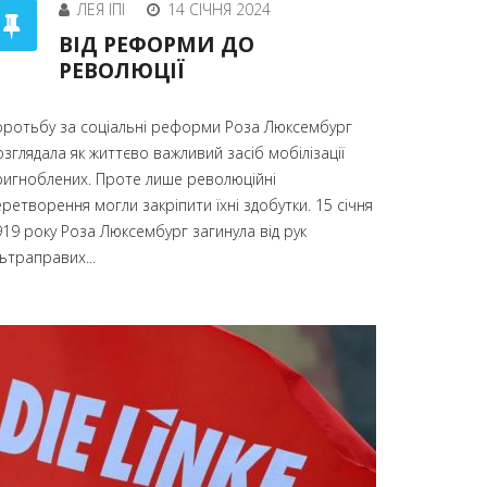
ЛЕЯ ІПІ
14 СІЧНЯ 2024
ВІД РЕФОРМИ ДО
РЕВОЛЮЦІЇ
оротьбу за соціальні реформи Роза Люксембург
зглядала як життєво важливий засіб мобілізації
ригноблених. Проте лише революційні
ретворення могли закріпити їхні здобутки. 15 січня
919 року Роза Люксембург загинула від рук
ьтраправих...