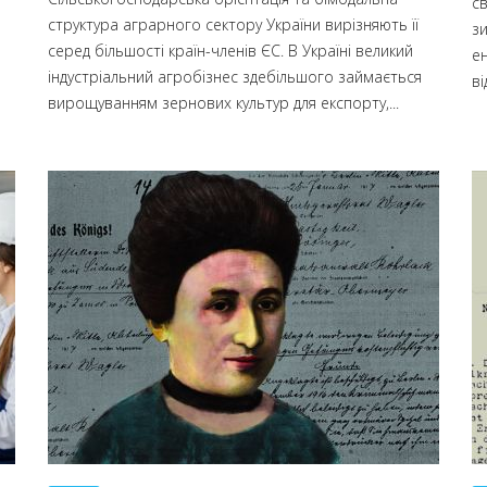
с
структура аграрного сектору України вирізняють її
з
серед більшості країн-членів ЄС. В Україні великий
е
індустріальний агробізнес здебільшого займається
ві
вирощуванням зернових культур для експорту,...