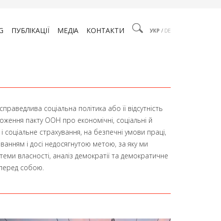
G
ПУБЛІКАЦІЇ
МЕДІА
КОНТАКТИ
УКР
/
DE
праведлива соціальна політика або її відсутність
оложення пакту ООН про економічні, соціальні й
 і соціальне страхування, на безпечні умови праці,
діванням і досі недосягнутою метою, за яку ми
ми власності, аналіз демократії та демократичне
 перед собою.