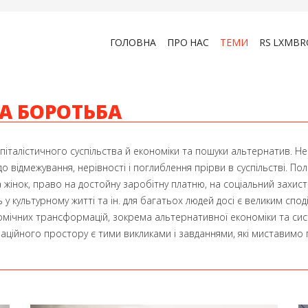
ГОЛОВНА
ПРО НАС
ТЕМИ
RS LXMBR
НА БОРОТЬБА
італістичного суспільства й економіки та пошуки альтернатив. Нес
до відмежування, нерівності і поглиблення прірви в суспільстві. П
а жінок, право на достойну заробітну платню, на соціальний захист
ь у культурному житті та ін. для багатьох людей досі є великим спо
ічних трансформацій, зокрема альтернативної економіки та систе
аційного простору є тими викликами і завданнями, які миставимо