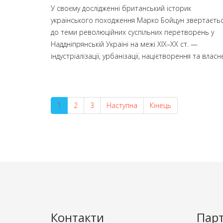
У своєму дослідженні британський історик
українського походження Марко Бойцун звертаєть
до теми революційних суспільних перетворень у
Наддніпрянській Україні на межі XIX–ХХ ст. —
індустріалізації, урбанізації, націєтворення та власне
1
2
3
Наступна
Кінець
Контакти
Пар