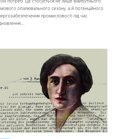
воїх потреб. Це стосується не лише майбутнього
имового опалювального сезону, а й потенційного
нергозабезпечення промисловості під час
дновлення....