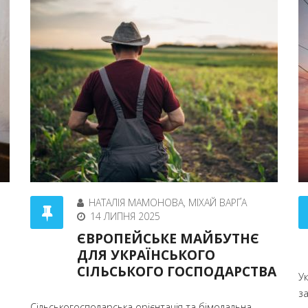
НАТАЛІЯ МАМОНОВА, МІХАЙ ВАРҐА
14 ЛИПНЯ 2025
ЄВРОПЕЙСЬКЕ МАЙБУТНЄ
ДЛЯ УКРАЇНСЬКОГО
СІЛЬСЬКОГО ГОСПОДАРСТВА
Ук
з
Сільськогосподарська орієнтація та бімодальна