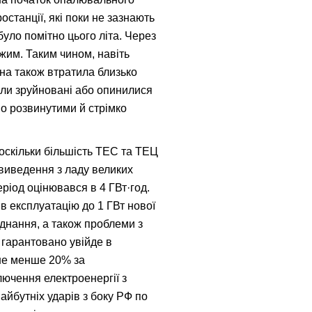
останції, які поки не зазнають
ло помітно цього літа. Через
жим. Таким чином, навіть
на також втратила близько
були зруйновані або опинилися
но розвинутими й стрімко
оскільки більшість ТЕС та ТЕЦ
 виведення з ладу великих
ріод оцінювався в 4 ГВт·год.
в експлуатацію до 1 ГВт нової
днання, а також проблеми з
 гарантовано увійде в
(не менше 20% за
лючення електроенергії з
йбутніх ударів з боку РФ по