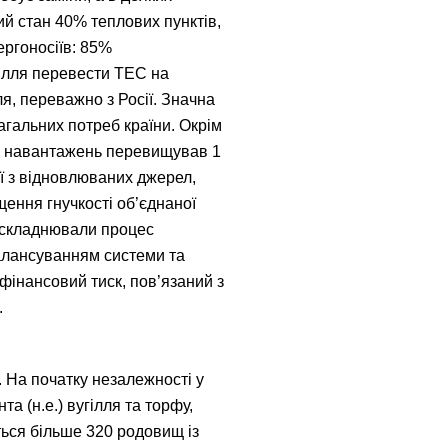
й стан 40% теплових пунктів,
ергоносіїв: 85%
силля перевести ТЕС на
я, переважно з Росії. Значна
агальних потреб країни. Окрім
вих навантажень перевищував 1
ї з відновлюваних джерел,
щення гнучкості об’єднаної
 ускладнювали процес
балансуванням системи та
інансовий тиск, пов’язаний з
.
 На початку незалежності у
а (н.е.) вугілля та торфу,
ється більше 320 родовищ із