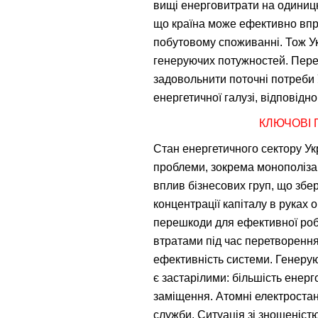
вищі енерговитрати на одиницю
що країна може ефективно впро
побутовому споживанні. Тож Ук
генеруючих потужностей. Перех
задовольнити поточні потреби 
енергетичної галузі, відповідн
КЛЮЧОВІ 
Стан енергетичного сектору Укр
проблеми, зокрема монополізац
вплив бізнесових груп, що збе
концентрації капіталу в руках 
перешкоди для ефективної роб
втратами під час перетворення
ефективність системи. Генеруюч
є застарілими: більшість енерг
заміщення. Атомні електростан
служби. Ситуація зі зношеніст