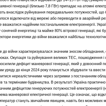
аявної генерації (близько 7,8 ГВт) припадає на атомні електр
ть внаслідок руйнування передавальних потужностей, що бу
елося відключати від мережі або переводити в аварійний ре
 вважатися надійним постачальником електроенергії. Украї
сонячній енергетиці та майже 80% вітрової генерації, які 
сектори енергетики до війни вважалися найбільш технологіч
е до війни характеризувалася значним зносом обладнання, 
роках. Окупація та руйнування великих ТЕС, пошкодження і
посилили дефіцит маневрової генерації, який у довоєнний пе
м уряду до кінця 2024 року планується збудувати та ввести 
явитися нереалістичними через затримки з постачанням обла
 та термінами будівництва. В результаті Україна практично
значним дефіцитом генеруючих потужностей електроенергії 
рема маневрової електричної генерації. Це означає, що відк
ператур стануть звичайним явищем, навіть без можливих ма