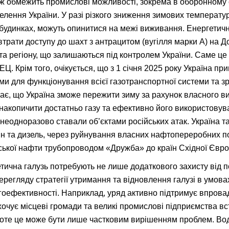
ож обмежить промислові можливості, зокрема в оборонному с
елення України. У разі різкого зниження зимових температур
будинках, можуть опинитися на межі виживання. Енергетич
 втрати доступу до шахт з антрацитом (вугілля марки А) на Д
ста регіону, що залишаються під контролем України. Саме це
ЕЦ. Крім того, очікується, що з 1 січня 2025 року Україна пр
ми для функціонування всієї газотранспортної системи та з
жає, що Україна зможе пережити зиму за рахунок власного ви
 накопичити достатньо газу та ефективно його використовува
 неодноразово ставали об’єктами російських атак. Україна т
ин та дизель, через руйнування власних нафтопереробних п
ської нафти трубопроводом «Дружба» до країн Східної Євро
тична галузь потребують не лише додаткового захисту від по
ерегляду стратегії утримання та відновлення галузі в умова
гоефективності. Наприклад, уряд активно підтримує впро
очує місцеві громади та великі промислові підприємства в
Проте це може бути лише частковим вирішенням проблем. Вод