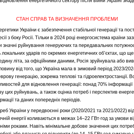
я відновлення енергетичного сектору після війни Україні з
СТАН СПРАВ ТА ВИЗНАЧЕННЯ ПРОБЛЕМИ
гетики України є забезпечення стабільної генерації та пост
ресії з боку Росії. Тільки в 2024 році енергосистема країни 
ли значні руйнування генеруючих та передавальних потужност
локальних ударів по окремих енергетичних об’єктах, що ще 
дину літа, за офіційними даними, Росія зруйнувала або вив
вину від того, що Україна мала в зимовий період 2023/2024
рову генерацію, зокрема теплові та гідроелектростанції. В
востей для відновлення генерації: понад 70% інформації п
у цих руйнувань, а також оцінка потреб і перспектив енерге
рмації та даних попередніх періодів.
треб України у передвоєнні роки (2020/2021 та 2021/2022) в
ичній енергії коливаються в межах 14–22 ГВт·год за умови в
анніми роками. Навіть мінімальне добове значення цих потр
оботі або планується відновити (до 14–15 ГВт·год сумарно