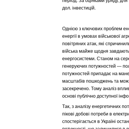
період. За оцінками уряду, дл
дол. інвестицій.
Однією з ключових проблем енер
енергії в умовах військової аг
повітряних атак, які спричини
війська майже щодня завдають 
енергосистеми. Станом на сере
генеруючих потужностей — поло
потужностей припадає на манев
масштабів пошкоджень та можли
засекречено. Тому аналіз вплив
основі публічно доступної інфо
Так, з аналізу енергетичних по
пікові добові потреби в електр
спостерігається в Україні ост
потужності, що залишилися в р