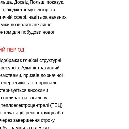
ольша. Досвід Польщі показує,
ті, бюджетному секторі та
ичній сфері, навіть за наявних
оміки дозволить не лише
ментом для побудови нової
ИЙ ПЕРІОД
ідображає глибокі структурні
оресурсів. Адміністративний
ємствами, призвів до значної
к енергетики та створювало
ктеризується високими
о впливає на загальну
і теплоелектроцентралі (ТЕЦ),
сплуатації, реконструкції або
ї через завершення строку
бує заміни, а в деяких