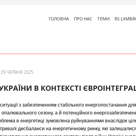
ГОЛОВНА
ПРО НАС
ТЕМИ
RS LXMBR
29 ЧЕРВНЯ 2025
УКРАЇНИ В КОНТЕКСТІ ЄВРОІНТЕГРАЦ
 ситуації з забезпеченням стабільного енергопостачання для
опалювального сезону, а й потенційного енергозабезпеченн
облема в енергетиці зумовлена руйнуваннями внаслідок ці
отривалі дисбаланси на енергетичному ринку, які залишали