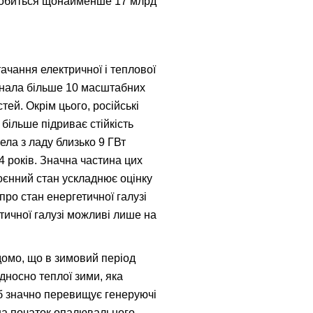
надобиться щонайменше 17 млрд
ачання електричної і теплової
зазнала більше 10 масштабних
ей. Окрім цього, російські
більше підриває стійкість
ела з ладу близько 9 ГВт
 років. Значна частина цих
оєнний стан ускладнює оцінку
ро стан енергетичної галузі
тичної галузі можливі лише на
ідомо, що в зимовий період
ідносно теплої зими, яка
еб значно перевищує генеруючі
 на початок опалювального