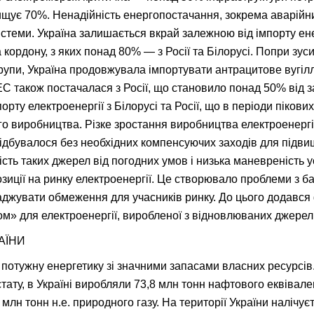
щує 70%. Ненадійність енергопостачання, зокрема аварійни
стеми. Україна залишається вкрай залежною від імпорту ен
 кордону, з яких понад 80% — з Росії та Білорусі. Попри зу
групи, Україна продовжувала імпортувати антрацитове вугілл
С також постачалася з Росії, що становило понад 50% від з
порту електроенергії з Білорусі та Росії, що в періоди піко
о виробництва. Різке зростання виробництва електроенергі
 відбувалося без необхідних компенсуючих заходів для підви
сть таких джерел від погодних умов і низька маневреність
зиції на ринку електроенергії. Це створювало проблеми з 
жувати обмеження для учасників ринку. До цього додався ф
м» для електроенергії, виробленої з відновлюваних джерел
АЇНИ
потужну енергетику зі значними запасами власних ресурсів.
ату, в Україні виробляли 73,8 млн тонн нафтового еквівалент
 млн тонн н.е. природного газу. На території України налічу