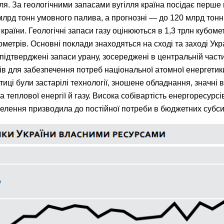
ля. За геологічними запасами вугілля країна посідає перше 
млрд тонн умовного палива, а прогнозні — до 120 млрд тонн
країни. Геологічні запаси газу оцінюються в 1,3 трлн кубоме
метрів. Основні поклади знаходяться на сході та заході Укр
підтверджені запаси урану, зосереджені в центральній частин
ків для забезпечення потреб національної атомної енергети
иці були застарілі технології, зношене обладнання, значні 
 теплової енергії й газу. Висока собівартість енергоресурсі
елення призводила до постійної потреби в бюджетних субси