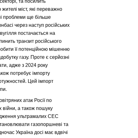
екторі, та посилить
 жителі міст, які переважно
ні проблеми ще більше
онбасі через наступ російських
 вугілля постачається на
ипинить транзит російського
робити її потенційною мішенню
добутку газу. Проте є серйозні
ти, адже з 2024 року
акож потребує імпорту
отужностей. Цей імпорт
пи.
вітряних атак Росії по
х війни, а також пошуку
вадження ультрамалих СЕС
становлювати газопоршневі та
ночас Україна досі має вдвічі