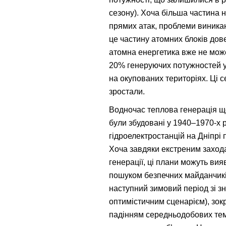
сезону). Хоча більша частина н
прямих атак, проблеми виникаю
це частину атомних блоків дов
атомна енергетика вже не може
20% генеруючих потужностей у 
на окупованих територіях. Ці 
зростали.
Водночас теплова генерація щ
були збудовані у 1940–1970-х 
гідроелектростанцій на Дніпрі 
Хоча завдяки екстреним захода
генерації, ці плани можуть ви
пошуком безпечних майданчиків
наступний зимовий період зі 
оптимістичним сценарієм), зок
падінням середньодобових тем