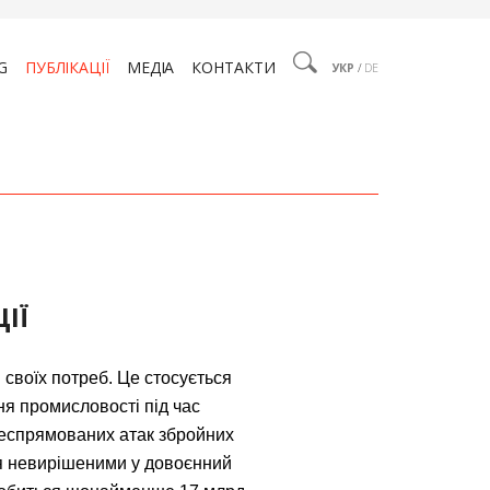
G
ПУБЛІКАЦІЇ
МЕДІА
КОНТАКТИ
УКР
/
DE
ІЇ
 своїх потреб. Це стосується
я промисловості під час
леспрямованих атак збройних
ся невирішеними у довоєнний