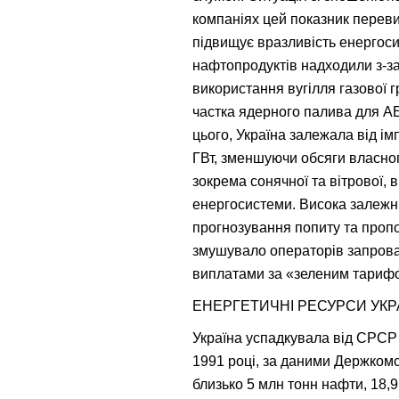
компаніях цей показник переви
підвищує вразливість енергоси
нафтопродуктів надходили з-за
використання вугілля газової 
частка ядерного палива для АЕ
цього, Україна залежала від ім
ГВт, зменшуючи обсяги власног
зокрема сонячної та вітрової,
енергосистеми. Висока залежні
прогнозування попиту та пропо
змушувало операторів запровад
виплатами за «зеленим тарифо
ЕНЕРГЕТИЧНІ РЕСУРСИ УКР
Україна успадкувала від СРСР 
1991 році, за даними Держкомст
близько 5 млн тонн нафти, 18,9