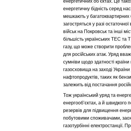
енергетичних об’єктах. Це так
енергетичну бідність серед нас
мешкають у багатоквартирних 
загостряться у разі остаточної
військ на Покровськ та інші мі
більшість українських ТЕС та Т
газу, що може створити пробле
для російських атак. Уряд вва
сумніви щодо здатності країни
газосховища на заході України
нафтопродуктів, таких як бенз
залежить від постачання росій
Тож український уряд та енерге
енергооб’єктах, а й швидкого п
резервів для підвищення енер
побутовими споживачами, заох
газотурбінні електростанції. 