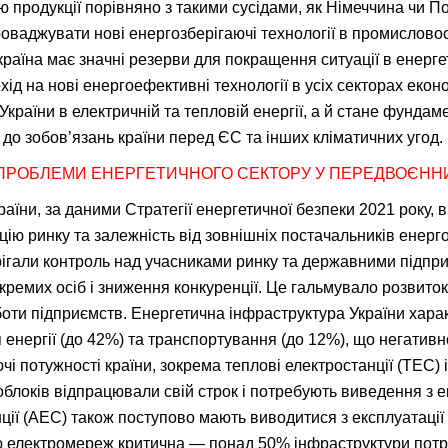
 продукції порівняно з такими сусідами, як Німеччина чи П
ваджувати нові енергозберігаючі технології в промисловос
раїна має значні резерви для покращення ситуації в енергет
ід на нові енергоефективні технології в усіх секторах екон
України в електричній та тепловій енергії, а й стане фунда
о до зобов’язань країни перед ЄС та інших кліматичних угод.
ПРОБЛЕМИ ЕНЕРГЕТИЧНОГО СЕКТОРУ У ПЕРЕДВОЄНН
аїни, за даними Стратегії енергетичної безпеки 2021 року, в
ію ринку та залежність від зовнішніх постачальників енерг
рігали контроль над учасниками ринку та державними підпри
окремих осіб і зниження конкуренції. Це гальмувало розвито
оти підприємств. Енергетична інфраструктура України хара
 енергії (до 42%) та транспортування (до 12%), що негативн
і потужності країни, зокрема теплові електростанції (ТЕС) 
облоків відпрацювали свій строк і потребують виведення з ек
ції (АЕС) також поступово мають виводитися з експлуатаці
ю електромереж критична — понад 50% інфраструктури потре