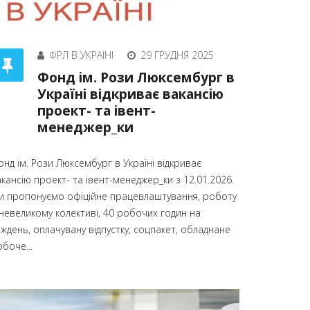
ФРЛ В УКРАЇНІ
29 ГРУДНЯ 2025
Фонд ім. Рози Люксембург в
Україні відкриває вакансію
проект- та івент-
менеджер_ки
нд ім. Рози Люксембург в Україні відкриває
кансію проект- та івент-менеджер_ки з 12.01.2026.
и пропонуємо офіційне працевлаштування, роботу
 невеликому колективі, 40 робочих годин на
ждень, оплачувану відпустку, соцпакет, обладнане
боче...