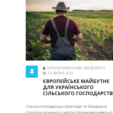
НАТАЛІЯ МАМОНОВА, МІХАЙ ВАРҐА
14 ЛИПНЯ 2025
ЄВРОПЕЙСЬКЕ МАЙБУТНЄ
ДЛЯ УКРАЇНСЬКОГО
СІЛЬСЬКОГО ГОСПОДАРСТВ
Сільськогосподарська орієнтація та бімодальна
структура аграрного сектору України вирізняють її