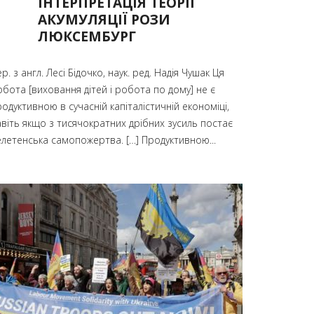
ІНТЕРПРЕТАЦІЯ ТЕОРІЇ
АКУМУЛЯЦІЇ РОЗИ
ЛЮКСЕМБУРГ
р. з англ. Лесі Бідочко, наук. ред. Надія Чушак Ця
бота [виховання дітей і робота по дому] не є
одуктивною в сучасній капіталістичній економіці,
авіть якщо з тисячократних дрібних зусиль постає
елетенська самопожертва. […] Продуктивною...