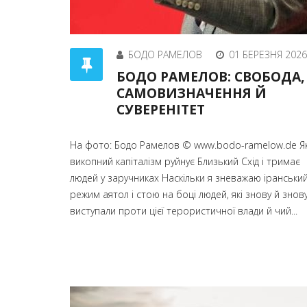
БОДО РАМЕЛОВ
01 БЕРЕЗНЯ 2026
БОДО РАМЕЛОВ: СВОБОДА,
САМОВИЗНАЧЕННЯ Й
СУВЕРЕНІТЕТ
На фото: Бодо Рамелов © www.bodo-ramelow.de Я
викопний капіталізм руйнує Близький Схід і тримає
людей у заручниках Наскільки я зневажаю іранськи
режим аятол і стою на боці людей, які знову й знов
виступали проти цієї терористичної влади й чий...