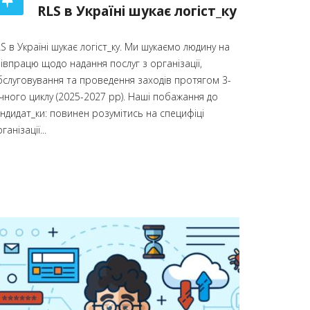
RLS в Україні шукає логіст_ку
S в Україні шукає логіст_ку. Ми шукаємо людину на
івпрацю щодо надання послуг з організації,
бслуговування та проведення заходів протягом 3-
чного циклу (2025-2027 рр). Наші побажання до
андидат_ки: повинен розумітись на специфіці
ганізації...