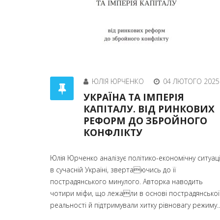
ЮЛІЯ ЮРЧЕНКО
04 ЛЮТОГО 2025
УКРАЇНА ТА ІМПЕРІЯ
КАПІТАЛУ. ВІД РИНКОВИХ
РЕФОРМ ДО ЗБРОЙНОГО
КОНФЛІКТУ
Юлія Юрченко аналізує політико-економічну ситуац
в сучасній Україні, звертаючись до її
пострадянського минулого. Авторка наводить
чотири міфи, що лежали в основі пострадянської
реальності й підтримували хитку рівновагу режиму..