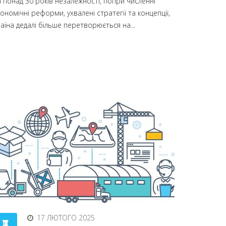
 понад 30 років незалежності, попри численні
ономічні реформи, ухвалені стратегії та концепції,
аїна дедалі більше перетворюється на...
17 ЛЮТОГО 2025