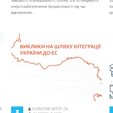
зимового опалювального сезону, а й потенційного
За
енергозабезпечення промисловості під час
ек
відновлення....
кр
Я
КОЛЕКТИВ АВТОР_ОК