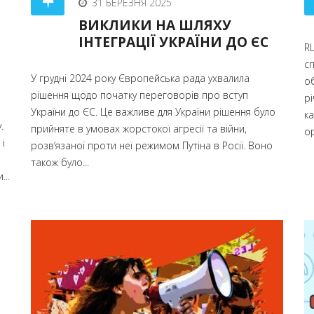
31 БЕРЕЗНЯ 2025
ВИКЛИКИ НА ШЛЯХУ
ІНТЕГРАЦІЇ УКРАЇНИ ДО ЄС
RL
сп
У грудні 2024 року Європейська рада ухвалила
о
рішення щодо початку переговорів про вступ
рі
України до ЄС. Це важливе для України рішення було
к
.
прийняте в умовах жорстокої агресії та війни,
ор
і
розв’язаної проти неї режимом Путіна в Росії. Воно
також було...
..