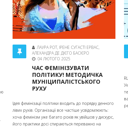
ЛАУРА РОТ, ІРЕНЕ СУГАСТІ ЕРВАС,
АЛЕХАНДРА ДЕ ДІЄГО БАСІЄРО
04 ЛЮТОГО 2025
ЧАС ФЕМІНІЗУВАТИ
ПОЛІТИКУ! МЕТОДИЧКА
RL
МУНІЦИПАЛІСТСЬКОГО
У
РУХУ
ію
т
в
Ідея фемінізації політики входить до порядку денного
ре
лівих рухів. Організації все частіше усвідомлюють:
хоча фемінізм уже багато років як увійшов у дискурс,
.
його практики досі спираються переважно на