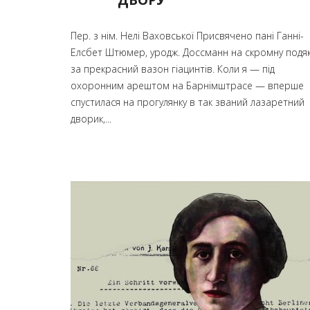
Пер. з нім. Нелі Ваховської Присвячено пані Ганні-
Елсбет Штюмер, уродж. Доссманн на скромну подя
за прекрасний вазон гіацинтів. Коли я — під
охоронним арештом на Барнімштрасе — вперше
спустилася на прогулянку в так званий лазаретний
дворик,...