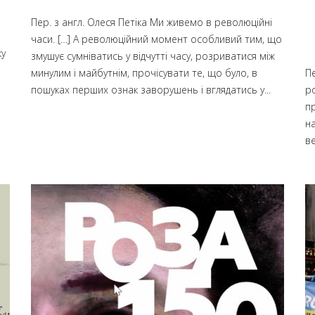
Пер. з англ. Олеся Петіка Ми живемо в революційні
часи. […] А революційний момент особливий тим, що
ку
змушує сумніватись у відчутті часу, розриватися між
минулим і майбутнім, прочісувати те, що було, в
Пе
пошуках перших ознак заворушень і вглядатись у...
ро
пр
н
в