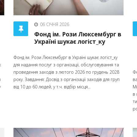
06 СІЧНЯ 2026
Фонд ім. Рози Люксембург в
Україні шукає логіст_ку
Фонд ім. Рози Люксембург в Україні шукає логіст_ку
к
для надання послуг з організації, обслуговування та
проведення заходів з лютого 2026 по грудень 2028
Фо
й
року. Завдання: Досвід з організації заходів для груп
ва
у
від 10 до 60 людей, у т.ч. відбір місця...
М
в
ти
ро