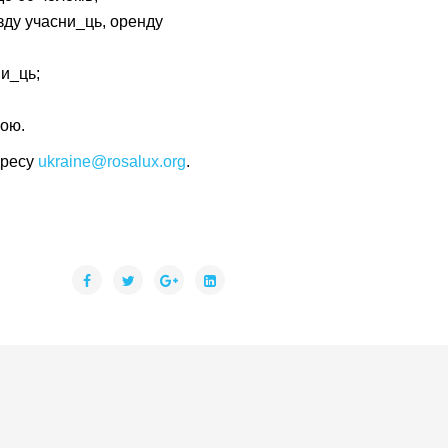
зду учасни_ць, оренду
ни_ць;
гою.
дресу
ukraine@rosalux.org
.