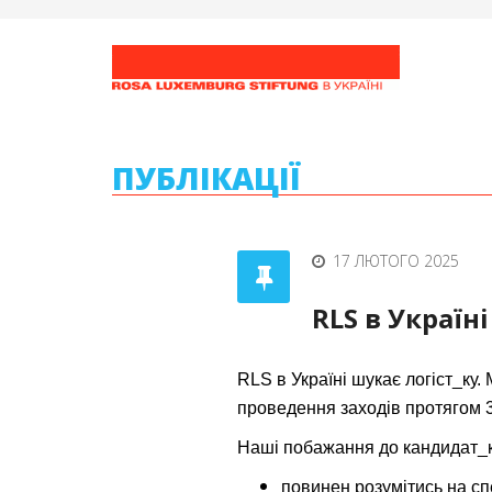
ПУБЛІКАЦІЇ
17 ЛЮТОГО 2025
RLS в Україн
RLS в Україні шукає логіст_ку
проведення заходів протягом 3
Наші побажання до кандидат_к
повинен розумітись на спец