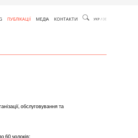
G
ПУБЛІКАЦІЇ
МЕДІА
КОНТАКТИ
УКР
/
DE
анізації, обслуговування та
до 60 чолоків;