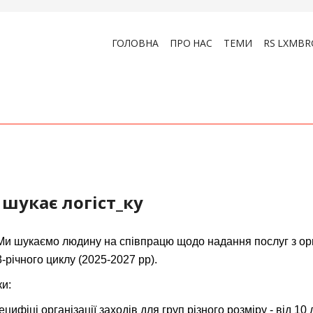
ГОЛОВНА
ПРО НАС
ТЕМИ
RS LXMBR
і шукає логіст_ку
. Ми шукаємо людину на співпрацю щодо надання послуг з орг
-річного циклу (2025-2027 рр).
и:
ифіці організації заходів для груп різного розміру - від 10 