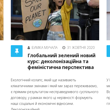
БУМІКА МУЧАЛА
31 ЖОВТНЯ 2020
Глобальний зелений новий
курс: деколонізаційна та
феміністична перспектива
Екологічний колапс, який ще називають
У 
кліматичними змінами і який ми зараз переживаємо,
ме
є прямим результатом несправедливого суспільного
В
договору, у рамках якого ці нерівності формують
п
наші соціальні й економічні відносини.
гл
Деколонізаційний...