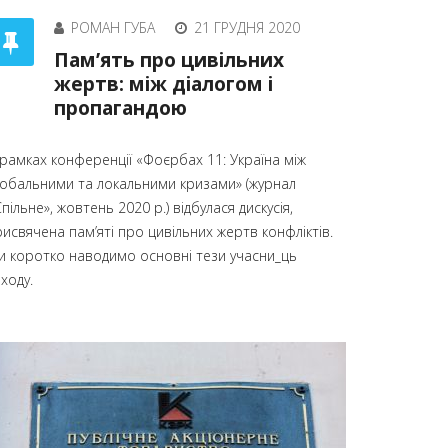
РОМАН ГУБА
21 ГРУДНЯ 2020
Пам’ять про цивільних
жертв: між діалогом і
пропагандою
 рамках конференції «Фоєрбах 11: Україна між
лобальними та локальними кризами» (журнал
пільне», жовтень 2020 р.) відбулася дискусія,
исвячена пам’яті про цивільних жертв конфліктів.
и коротко наводимо основні тези учасни_ць
ходу.