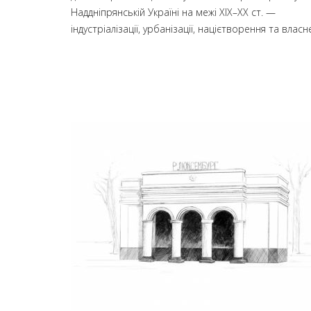
Наддніпрянській Україні на межі XIX–ХХ ст. —
індустріалізації, урбанізації, націєтворення та власне