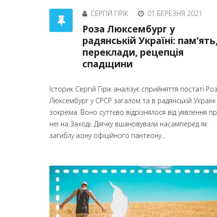
СЕРГІЙ ГІРІК
01 БЕРЕЗНЯ 2021
Роза Люксембург у
радянській Україні: пам’ять
переклади, рецепція
спадщини
Історик Сергій Гірік аналізує сприйняття постаті Ро
Люксембург у СРСР загалом та в радянській Україні
зокрема. Воно суттєво відрізнялося від уявлення п
неї на Заході. Діячку вшановували насамперед як
загиблу ікону офіційного пантеону...