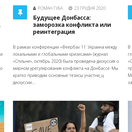
РОМАН ГУБА
23 ГРУДНЯ 2020
Будущее Донбасса:
,
заморозка конфликта или
реинтеграция
В рамках конференции «Феербах 11: Украина между
В
зи
локальными и глобальными кризисами» (журнал
г
«Спільне», октябрь 2020) была проведена дискуссия о
«С
ро
мирном урегулирования конфликта на Донбассе. Мы
пр
кратко приводим основные тезисы участни_ц
М
дискуссии....
за