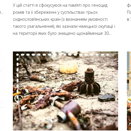
У цій статті я сфокусуюся на пам’яті про геноцид
ф
...
ромів та її збереженні у суспільствах трьох
П
східнослов’янських країн (з визнанням умовності
в 
такого узагальнення), які зазнали німецької окупації і
на території яких було знищено щонайменше 30...