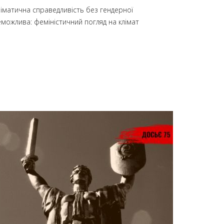
ліматична справедливість без гендерної
еможлива: феміністичний погляд на клімат