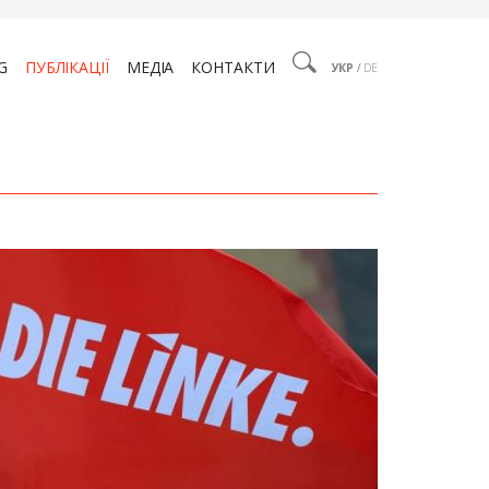
G
ПУБЛІКАЦІЇ
МЕДІА
КОНТАКТИ
УКР
/
DE